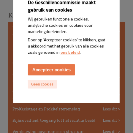
De Geschillencommissie maakt
gebruik van cookies
Kerninformatie
Wij gebruiken functionele cookies,
analytische cookies en cookies voor
Bezetting klachtenloketten en
Lees dit >
marketingdoeleinden.
geschillencommissies
Door op 'Accepteer cookies' te klikken, gaat
Bijzondere stakeholdersbijeenkomst
u akkoord met het gebruik van alle cookies
Lees dit >
'Toetsingscommissie 2026'
zoals genoemd in
ons beleid
.
Onboardingsdag voor nieuwe professionals
Lees dit >
Accepteer cookies
Ondernemingsraad: bouwen aan
Lees dit >
zichtbaarheid en impact
Geen cookies
Ontmoet De Geschillencommissie -
Lees dit >
evenement
Prokkelstage en Prokkelsterrenslag
Lees dit >
Rijksoverheid: toegang tot het recht in beeld
Lees dit >
Vernieuwing governance en structuur
Lees dit >