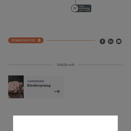
DOWNLOAD PDF
bekijk ook
commissie
Kinderopvang