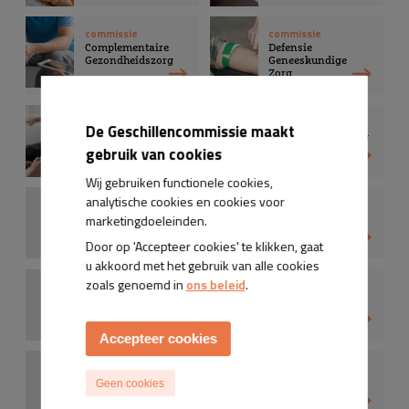
commissie
commissie
Complementaire
Defensie
Gezondheidszorg
Geneeskundige
Zorg
commissie
commissie
De Geschillencommissie maakt
Geestelijke
Gehandicaptenzorg
Gezondheidszorg
gebruik van cookies
Wij gebruiken functionele cookies,
analytische cookies en cookies voor
commissie
commissie
marketingdoeleinden.
Optiek
Osteopathie
Door op 'Accepteer cookies' te klikken, gaat
u akkoord met het gebruik van alle cookies
zoals genoemd in
ons beleid
.
commissie
commissie
Psychische en
Publieke
Pedagogische Zorg
Gezondheid
Accepteer cookies
commissie
commissie
Uiterlijke
UWV
Geen cookies
Verzorging