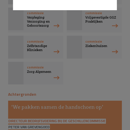
commissie
commissie
Verpleging
Vrijgevestigde GGZ
Verzorging en
Praktijken
Geboortezorg
commissie
commissie
Zelfstandige
Ziekenhuizen
Klinieken
commissie
Zorg Algemeen
Achtergronden
‘We pakken samen de handschoen op’
DIRECTEUR BEDRIJFSVOERING BIJ DE GESCHILLENCOMMISSIE
PETER VAN GREVENGOED