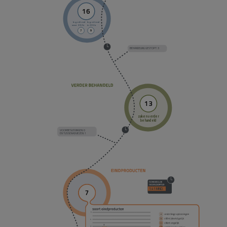
16
Ingediend
Ingediend
voor 2024
in 2024
7
9
BEHANDELING GESTOPT: 3
13
zaken verder
behandeld
VOORBESLISSINGEN: 0
EN TUSSENADVIEZEN: 1
1.41 MND.
7
5
4
3
3