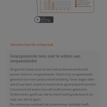
2
2
2
1
0
0
0
0
0
a
b
c
d
e
f
g
nog in
6
behandeling
op 31-12-2024
Geselecteerde uitspraak
Geamputeerde teen niet te wijten aan
zorgaanbieder
Dit geschil vloeit voort uit een behandelovereenkomst
tussen cliënt en zorgaanbieder. Cliënt is bij zorgaanbieder
geweest voor een pedicurebehandeling. Twee dagen later
werd haar teen zwart en moest deze geamputeerd worden.
Consument wil weten hoe dit heeft kunnen gebeuren.
Ondernemer geeft aan dat hij cliënt heeft geadviseerd om
naar een arts te gaan.
De commissie oordeelt dat ondernemer duidelijk heeft